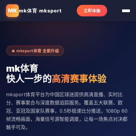
MK
mk体育
·
mksport
立即体验
🔥 mksport体育 全新升级
mk体育
快人一步的
高清赛事体验
mksport体育平台为中国区球迷提供高清直播、实时比
分、赛事聚合与深度数据追踪服务。覆盖五大联赛、欧
冠、亚冠及国家队赛事，0.5秒极速比分推送，1080p 60
帧流畅画面，海量信号源智能调度，让每一场焦点对决都
触手可及。