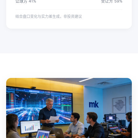
让球方 41%
受让方 59%
结合盘口变化与实力差生成，非投资建议