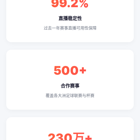
99.2%
直播稳定性
过去一年赛事直播可用性保障
500+
合作赛事
覆盖各大洲足球联赛与杯赛
230万+