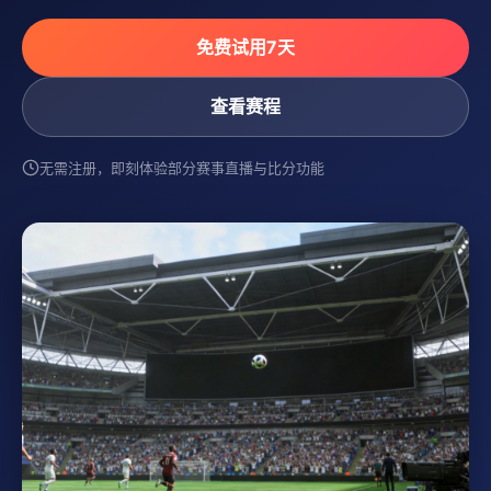
免费试用7天
查看赛程
无需注册，即刻体验部分赛事直播与比分功能