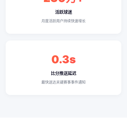
活跃球迷
月度活跃用户持续快速增长
0.3s
比分推送延迟
最快送达关键赛事事件通知