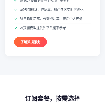
近10场交锋记录与主客场胜率分析
xG预期进球、控球率、射门热区实时可视化
球员跑动距离、传球成功率、赛后个人评分
AI预测模型提供胜平负概率参考
了解数据服务
订阅套餐，按需选择