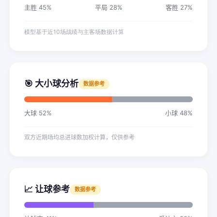
主胜 45%
平局 28%
客胜 27%
模型基于近10场战绩与主客场数据计算
🎯 大小球分析
数据参考
大球 52%
小球 48%
双方近期场均总进球数加权计算，仅供参考
📈 让球参考
数据参考