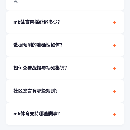
务。
mk体育直播延迟多少？
mksport体育直播信号采用自研低延迟传输链路，比分提
醒推送最快可达0.3秒，直播画面延迟可控制在1秒以内，
提供1080p、60帧高清画面和多线路智能切换。
数据预测的准确性如何？
mk体育的预测模型基于历史交锋、近期状态、伤病停赛、
主客场等多维度数据进行回归计算，仅作为赛前数据参
考，不代表真实赛果。
如何查看战报与视频集锦？
首页"最新战报"栏目会同步热门赛事战报，点击卡片即可
查看比赛详情、技术统计和精彩集锦内容，集锦视频通常
于赛后30分钟内更新。
社区发言有哪些规则？
社区倡导理性讨论，禁止人身攻击、刷屏广告和违法违规
内容。新用户需完成手机验证后方可发言，违规账号将被
禁言或封禁处理。
mk体育支持哪些赛事？
平台覆盖英超、西甲、德甲、意甲、法甲五大联赛，以及
欧冠、欧联、亚冠、世界杯预选赛、欧洲杯等国家队赛