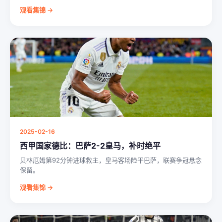
观看集锦 →
2025-02-16
西甲国家德比：巴萨2-2皇马，补时绝平
贝林厄姆第92分钟进球救主，皇马客场险平巴萨，联赛争冠悬念
保留。
观看集锦 →