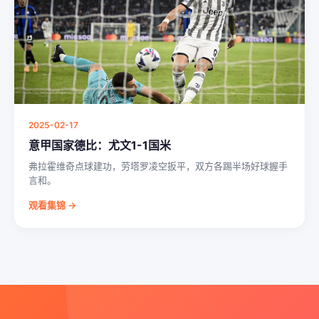
2025-02-17
意甲国家德比：尤文1-1国米
弗拉霍维奇点球建功，劳塔罗凌空扳平，双方各踢半场好球握手
言和。
观看集锦 →