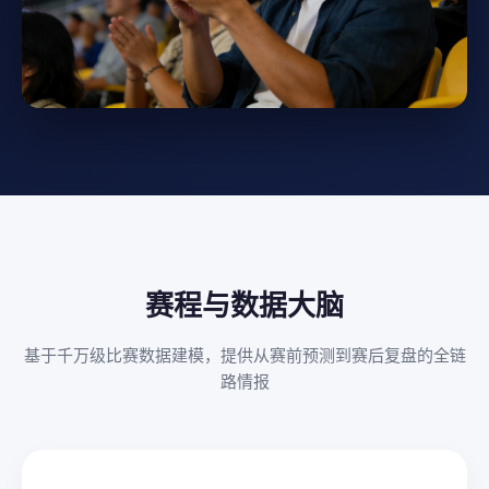
赛程与数据大脑
基于千万级比赛数据建模，提供从赛前预测到赛后复盘的全链
路情报