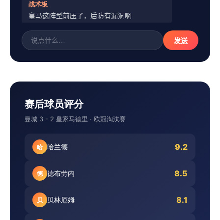
战术板
皇马这阵型前压了，后防有漏洞啊
发送
赛后球员评分
曼城 3 - 2 皇家马德里 · 欧冠淘汰赛
9.2
哈兰德
哈
8.5
德布劳内
德
8.1
贝林厄姆
贝