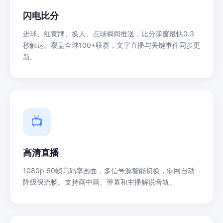
闪电比分
进球、红黄牌、换人、点球瞬间推送，比分弹窗最快0.3
秒触达。覆盖全球100+联赛，文字直播与关键事件同步更
新。
📺
高清直播
1080p 60帧高码率画面，多信号源智能切换，弱网自动
降级保流畅。支持画中画、弹幕和主播解说音轨。