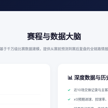
赛程与数据大脑
基于千万级比赛数据建模，提供从赛前预测到赛后复盘的全链路情
📊 深度数据与
近10场交锋记录与主
xG预期进球、控球率