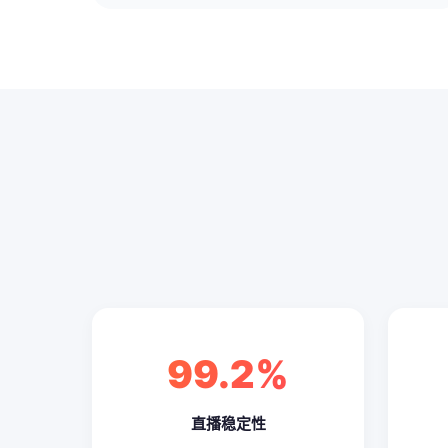
99.2%
直播稳定性