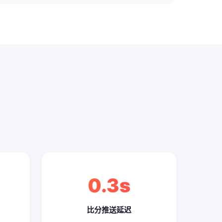
0.3s
比分推送延迟