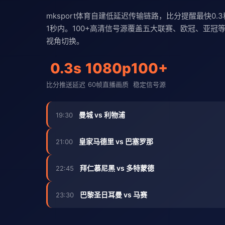
mksport体育自建低延迟传输链路，比分提醒最快0
1秒内。100+高清信号源覆盖五大联赛、欧冠、亚冠
视角切换。
0.3s
1080p
100+
比分推送延迟
60帧直播画质
稳定信号源
曼城 vs 利物浦
19:30
皇家马德里 vs 巴塞罗那
21:00
拜仁慕尼黑 vs 多特蒙德
22:45
巴黎圣日耳曼 vs 马赛
23:30