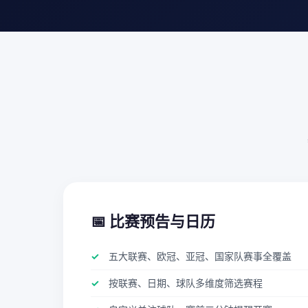
📅 比赛预告与日历
五大联赛、欧冠、亚冠、国家队赛事全覆盖
按联赛、日期、球队多维度筛选赛程