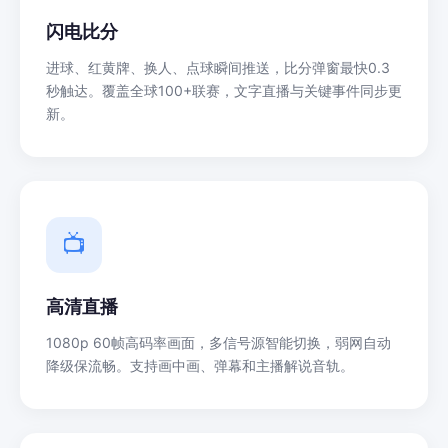
闪电比分
进球、红黄牌、换人、点球瞬间推送，比分弹窗最快0.3
秒触达。覆盖全球100+联赛，文字直播与关键事件同步更
新。
📺
高清直播
1080p 60帧高码率画面，多信号源智能切换，弱网自动
降级保流畅。支持画中画、弹幕和主播解说音轨。