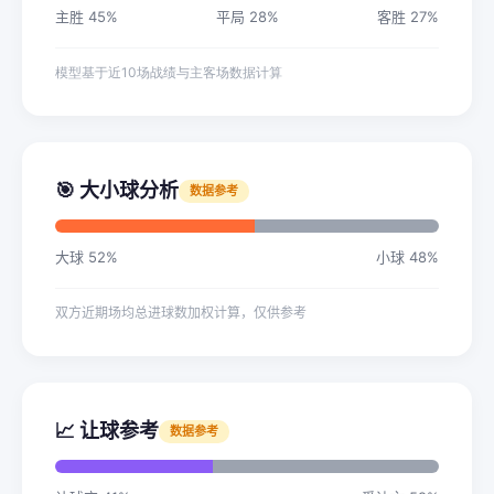
主胜 45%
平局 28%
客胜 27%
模型基于近10场战绩与主客场数据计算
🎯 大小球分析
数据参考
大球 52%
小球 48%
双方近期场均总进球数加权计算，仅供参考
📈 让球参考
数据参考