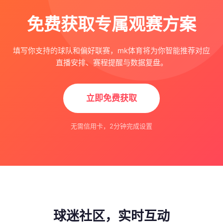
免费获取专属观赛方案
填写你支持的球队和偏好联赛，mk体育将为你智能推荐对应
直播安排、赛程提醒与数据复盘。
立即免费获取
无需信用卡，2分钟完成设置
球迷社区，实时互动