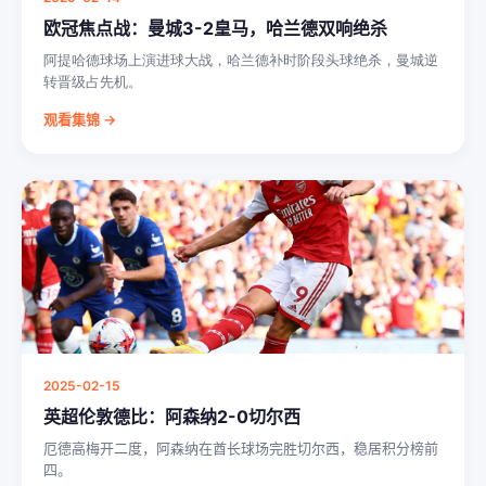
欧冠焦点战：曼城3-2皇马，哈兰德双响绝杀
阿提哈德球场上演进球大战，哈兰德补时阶段头球绝杀，曼城逆
转晋级占先机。
观看集锦 →
2025-02-15
英超伦敦德比：阿森纳2-0切尔西
厄德高梅开二度，阿森纳在酋长球场完胜切尔西，稳居积分榜前
四。