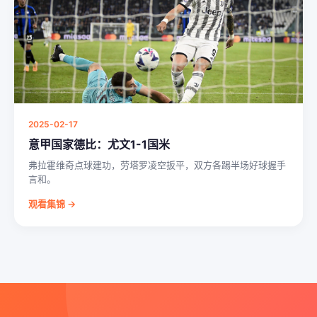
2025-02-17
意甲国家德比：尤文1-1国米
弗拉霍维奇点球建功，劳塔罗凌空扳平，双方各踢半场好球握手
言和。
观看集锦 →