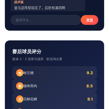
战术板
皇马这阵型前压了，后防有漏洞啊
发送
赛后球员评分
曼城 3 - 2 皇家马德里 · 欧冠淘汰赛
9.2
哈兰德
哈
8.5
德布劳内
德
8.1
贝林厄姆
贝