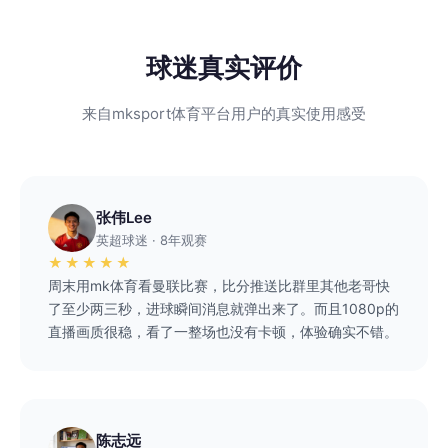
球迷真实评价
来自mksport体育平台用户的真实使用感受
张伟Lee
英超球迷 · 8年观赛
★★★★★
周末用mk体育看曼联比赛，比分推送比群里其他老哥快
了至少两三秒，进球瞬间消息就弹出来了。而且1080p的
直播画质很稳，看了一整场也没有卡顿，体验确实不错。
陈志远