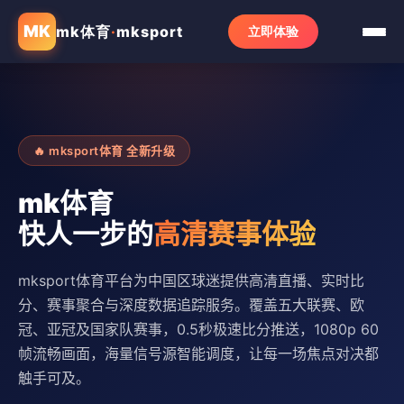
MK
mk体育
·
mksport
立即体验
🔥 mksport体育 全新升级
mk体育
快人一步的
高清赛事体验
mksport体育平台为中国区球迷提供高清直播、实时比
分、赛事聚合与深度数据追踪服务。覆盖五大联赛、欧
冠、亚冠及国家队赛事，0.5秒极速比分推送，1080p 60
帧流畅画面，海量信号源智能调度，让每一场焦点对决都
触手可及。