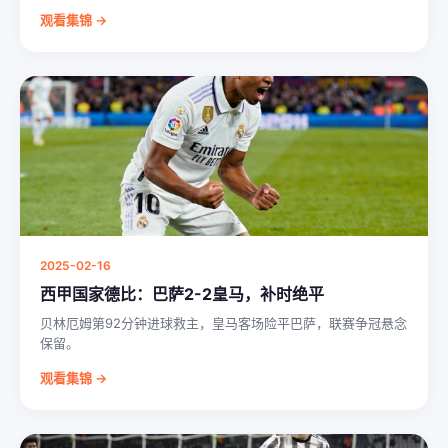
观看集锦 →
2025-02-16
西甲国家德比：巴萨2-2皇马，补时绝平
贝林厄姆第92分钟进球救主，皇马客场险平巴萨，联赛争冠悬念
保留。
观看集锦 →