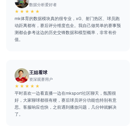
数据分析爱好者
★★★★★
mk体育的数据模块真的很专业，xG、射门热区、球员跑
动距离都有，赛后评分维度也全。我自己做简单的赛事预
测都会参考这边的历史交锋数据和模型概率，非常有价
值。
王姐看球
资深观赛用户
★★★★★
平时喜欢一边看直播一边在mksport社区聊天，氛围很
好，大家聊球都很有梗，赛后球员评分功能也特别有意
思。客服响应也快，之前遇到播放问题，几分钟就解决
了。