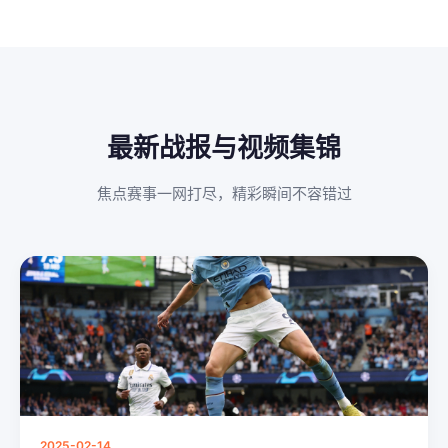
最新战报与视频集锦
焦点赛事一网打尽，精彩瞬间不容错过
2025-02-14