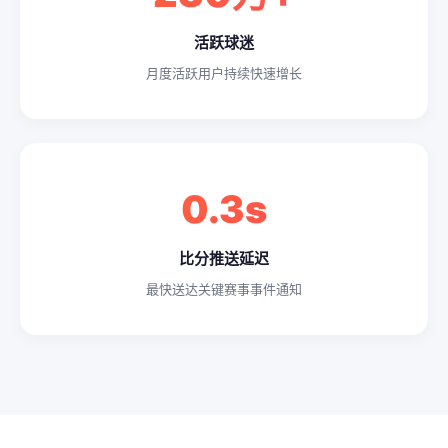
活跃球迷
月度活跃用户持续快速增长
0.3s
比分推送延迟
最快送达关键赛事事件通知