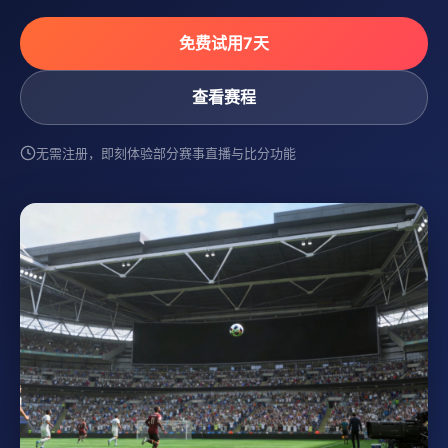
免费试用7天
查看赛程
无需注册，即刻体验部分赛事直播与比分功能