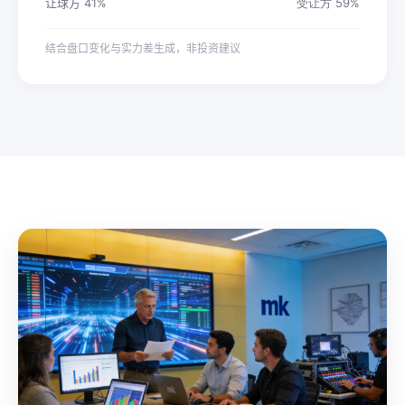
让球方 41%
受让方 59%
结合盘口变化与实力差生成，非投资建议